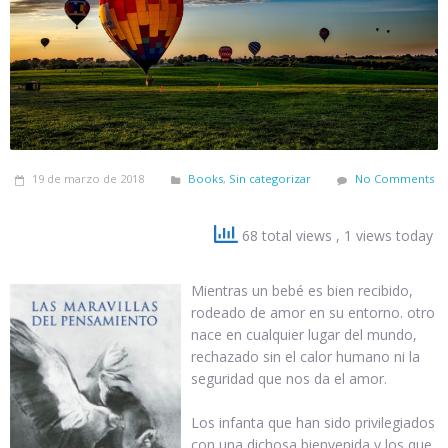
19 de marzo de 2018
Books
,
Sin categorizar
No Comments
68 total views
, 1 views today
Mientras un bebé es bien recibido,
rodeado de amor en su entorno. otro
nace en cualquier lugar del mundo,
rechazado sin el calor humano ni la
seguridad que nos da el amor.
Los infanta que han sido privilegiados
con una dichosa bienvenida y los que