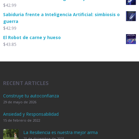
$
42.99
Sabiduria frente a Inteligencia Artificial: simbiosis o
guerra
$
42.99
El Robot de carne y hueso
$
43.85
RECENT ARTICLES
Construye tu autoconfianza
29 de mayo de 2026
Ansiedad y Responsabilidad
15 de febrero de 2022
La Resiliencia es nuestra mejor arma
21 de diciembre de 2021