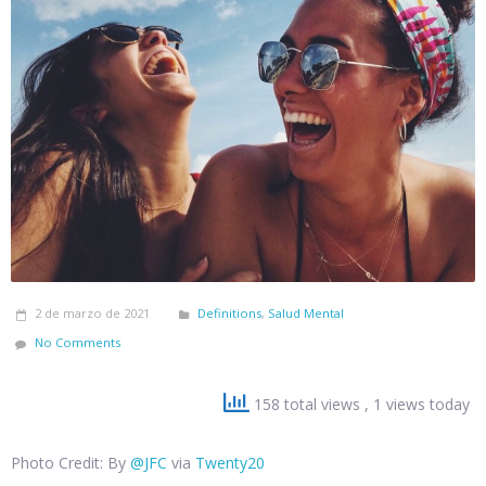
2 de marzo de 2021
Definitions
,
Salud Mental
No Comments
158 total views
, 1 views today
Photo Credit: By
@JFC
via
Twenty20