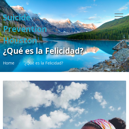
Suicide
Prevention
Houston
¿Qué es la Felicidad?
Home
¿Qué es la Felicidad?