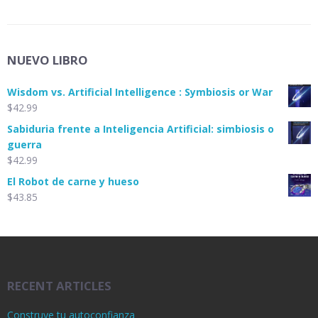
NUEVO LIBRO
Wisdom vs. Artificial Intelligence : Symbiosis or War
$
42.99
Sabiduria frente a Inteligencia Artificial: simbiosis o
guerra
$
42.99
El Robot de carne y hueso
$
43.85
RECENT ARTICLES
Construye tu autoconfianza