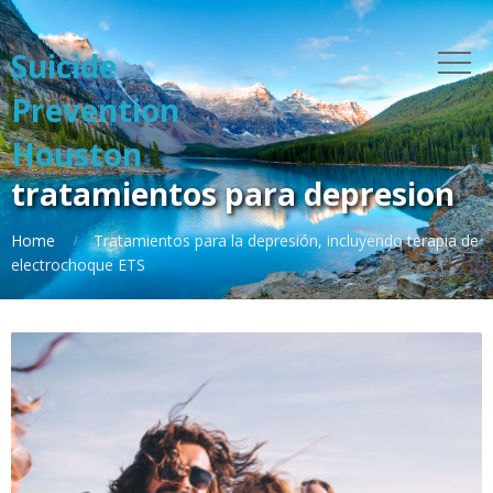
Suicide
Prevention
Houston
tratamientos para depresion
Home
Tratamientos para la depresión, incluyendo terapia de
electrochoque ETS