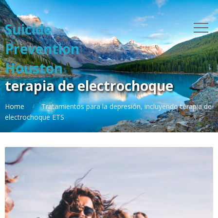
Suicide
Prevention
Houston
terapia de electrochoque
Home
Tratamientos para la depresión, incluyendo terapia de
electrochoque ETS