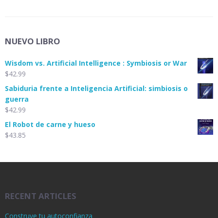
NUEVO LIBRO
Wisdom vs. Artificial Intelligence : Symbiosis or War
$
42.99
Sabiduria frente a Inteligencia Artificial: simbiosis o
guerra
$
42.99
El Robot de carne y hueso
$
43.85
RECENT ARTICLES
Construye tu autoconfianza