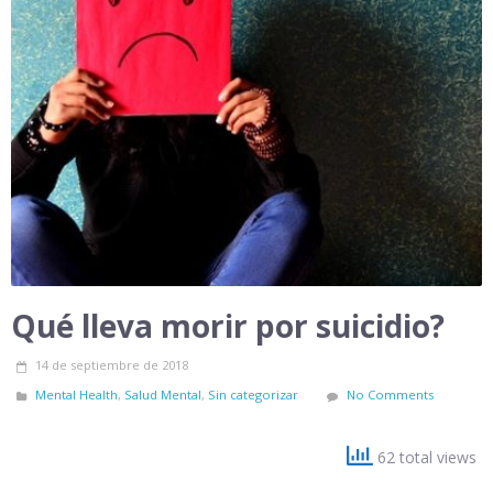
Qué lleva morir por suicidio?
14 de septiembre de 2018
Mental Health
,
Salud Mental
,
Sin categorizar
No Comments
62 total views