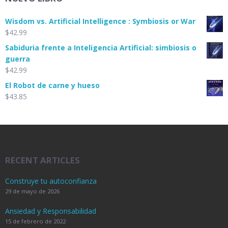
Wisdom vs. Artificial Intelligence : Symbiosis or War
$
42.99
Sabiduria frente a Inteligencia Artificial: simbiosis o
guerra
$
42.99
El Robot de carne y hueso
$
43.85
RECENT ARTICLES
Construye tu autoconfianza
29 de mayo de 2026
Ansiedad y Responsabilidad
15 de febrero de 2022