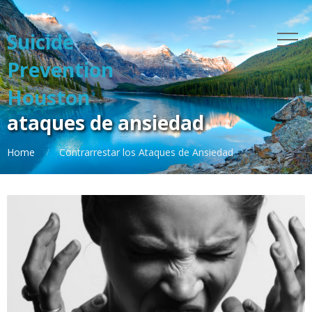
Suicide
Prevention
Houston
ataques de ansiedad
Home
Contrarrestar los Ataques de Ansiedad