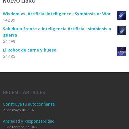
NUEVO LIBRO
Wisdom vs. Artificial Intelligence : Symbiosis or War
$
42.99
Sabiduria frente a Inteligencia Artificial: simbiosis o
guerra
$
42.99
El Robot de carne y hueso
$
43.85
RECENT ARTICLES
Construye tu autoconfianza
29 de mayo de 2026
Ansiedad y Responsabilidad
15 de febrero de 2022